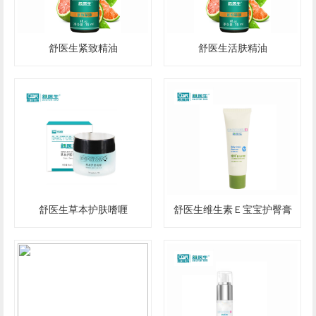
舒医生紧致精油
舒医生活肤精油
舒医生草本护肤嗜喱
舒医生维生素Ｅ宝宝护臀膏