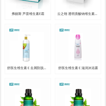
弗丽斯 芦荟维生素E霜
云之翎 透明质酸钠维生素E霜
舒医生维生素Ｅ去屑防脱洗发水
舒医生维生素Ｅ滋润沐浴露