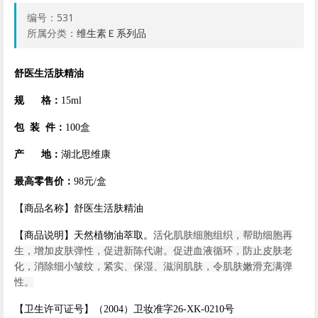
编号：
531
所属分类：
维生素Ｅ系列品
舒医生活肤精油
规 格：
15ml
包 装 件：
100盒
产 地：
湖北思维康
最高零售价：
98元/盒
【商品名称】舒医生活肤精油
【商品说明】天然植物油萃取。
活化肌肤细胞组织，帮助细胞再
生，增加皮肤弹性，促进新陈代谢。促进血液循环，防止皮肤老
化，消除细小皱纹，紧实、保湿、滋润肌肤，令肌肤嫩滑充满弹
性。
【卫生许可证号】（2004
）卫妆准字26-XK-0210号