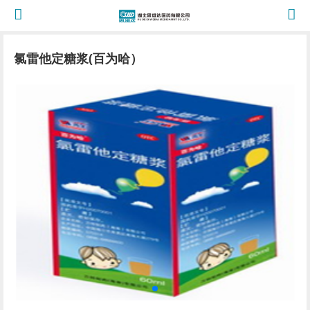
氯雷他定糖浆(百为哈）