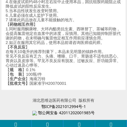
4.
在做皮试前约
48
小时左右应中止使用本品，因抗组胺药能阻止或
降低皮试的阳性反应发生。
5.
当本品性状发生改变时禁用。
6.
儿童必须在成人监护下使用。
7.
请将此药品放在儿童不能接触的地方。
【
药物相互作用
】
1.
同时服用酮康唑、大环内酯类抗生素、西咪替丁、茶碱等药物，
会提高氯雷他定在血浆中的浓度，应慎用。其他已知能抑制肝脏代
谢的药物，在未明确与氯雷他定相互作用前应谨慎合用。
2.
如正在服用其它药品，使用本品前请咨询医师或药师。
【
不良反应
】
在每天
10
毫升的推荐剂量下，本品未见明显的镇静作用。
常见不良反应有乏力、头痛、嗜睡、口干、胃肠道不适包括恶心、
胃炎以及皮疹等。罕见不良反应有脱发、过敏反应、肝功能异常、
心动过速及心悸等。
【
规
格
】
0.1%
【
包
装
】
100
瓶
/
件
【
生产企业
】海南万特
【批准文号】
国家准字
H20070001
湖北思维达医药有限公司 版权所有
鄂ICP备2021012994号-1
鄂公网安备 42011202001985号