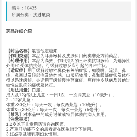
编号：
10435
所属分类：
抗过敏类
药品详细介绍
【药品名称】
氯雷他定糖浆
【
作用类别
】本品为耳鼻喉科及皮肤科用药类非处方药药品。
【
药理作用
】本品为高效、作用持久的三环类抗组胺药，为选择性
外周
H1
受体拮抗剂。可缓解过敏反应引起的各种症状。
【
适应症
】用于缓解过敏性鼻炎有关的症状，如喷嚏、流涕、鼻
痒、鼻塞以及眼部痒及烧灼感。口服药物后，鼻和眼部症状及体征
得以迅速缓解。亦适用于缓解慢性荨麻疹、瘙痒性皮肤病及其他过
敏性皮肤病的症状及体征。
【
用法用量
】口服。
成人及
12
岁以上儿童：一日
1
次，一次两茶匙（
10
毫升）。
2
～
12
岁儿童：
体重
>30
公斤：每天一次，每次两茶匙（
10
毫升）。
体重
&le;30
公斤：每天一次，每次一茶匙（
5
毫升）。
【
禁忌
】对本品中的成分过敏或特异体质的病人禁用。
【
注意事项
】
1.2
岁以下儿童用药请咨询医师。
2.
严重肝功能不全的患者请在医生指导下使用。
3.
妊娠期及哺乳期妇女慎用。