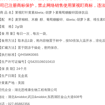
司已注册商标保护，禁止网络销售使用莱视盯商标，违
 品 名】莱视盯叶黄素&beta;-胡萝卜素葡萄糖酸锌固体饮品
 料】麦芽糊精、木糖 醇、葡萄糖酸锌、&beta;-胡萝卜素、维生素
 格】2g/袋
 用 量】每日一次，每次一袋。
用方法】取本品1袋，将内容物置于杯中，按50倍加入温开水，溶化
藏方法】置于阴凉干燥处，密闭保存。
行标准】Q/HSWK0065
许可证编号】QS420106010410
 质 期】24个月
产日期】见盒底
素产地：美国
企业：湖北思维康生物工程有限公司
址：
湖北&middot;武汉&middot;东西湖区金山大道608号
027-85882356