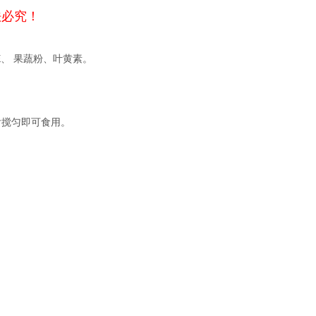
法必究！
E、 果蔬粉、叶黄素。
后搅匀即可食用。