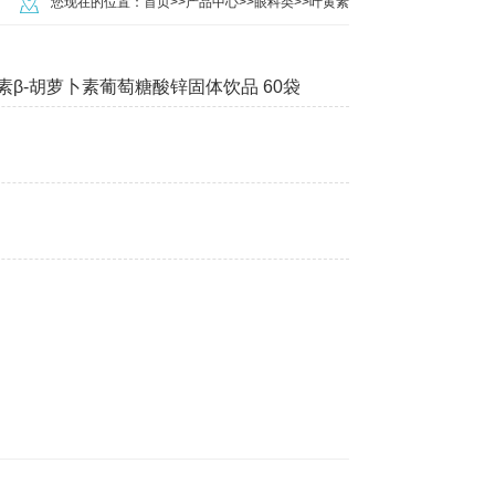
您现在的位置：
首页
>>
产品中心
>>
眼科类
>>
叶黄素
素β-胡萝卜素葡萄糖酸锌固体饮品 60袋
！