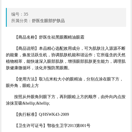
编号：
35
所属分类：
舒医生眼部护肤品
【商品名称】舒医生祛黑眼圈精油眼霜
【商品说明】本品精心选配效用成分，可为肌肤注入源源不断
的能量，焕发活跃生机，协调肌肤机能和谐运作；它所蕴含的天然
植物精萃，能快速深入眼部肌肤，增强眼部肌肤更生能力，调理肌
肤健康微循环，淡化并预防黑眼圈。
【使用方法】取3点米粒大小的眼精油，分别点涂在眼下方，
眼外角，眼睑上方
按照从外眼角到眼下方，再到眼睑上方的顺序，由外向内点按
涂抹至吸&hellip;&hellip;
【执行标准】Q/HSWK43-2009
【卫生许可证号】鄂妆生卫字2013第001号