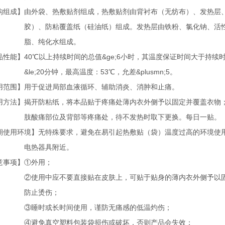
构组成】由外袋、热敷贴剂组成，热敷贴剂由背衬布（无纺布）、发热层
、防粘覆盖纸（硅油纸）组成。发热层由铁粉、氯化钠、活性
、纯化水组成。
品性能】40℃以上持续时间的总值&ge;6小时，其温度保证时间大于持续
e;20分钟，最高温度：53℃，允差&plusmn;5。
用范围】用于促进局部血液循环、辅助消炎、消肿和止痛。
用方法】揭开防粘纸，将本品贴于疼痛处薄内衣外侧予以固定并覆盖衣物
痛部位及背部等疼痛处，待不发热时取下更换。每日一贴。
期使用环境】无特殊要求，避免在易引起热敷贴（袋）温度过高的环境使
热器具附近。
意事项】①外用；
用中应不要直接贴在皮肤上，可贴于贴身的薄内衣外侧予以固
止烫伤；
时或长时间使用，谨防无痛感的低温灼伤；
免真空塑料包装袋损伤或破坏，否则产品会失效；