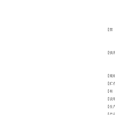
⑤
⑥若
⑦使
【禁
炎症
及
【慎
者；
敏
【规格型
【贮
【有 
【说明
【生
【产品