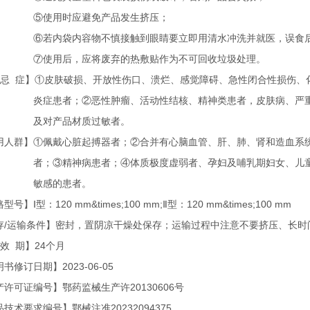
使用时应避免产品发生挤压；
内袋内容物不慎接触到眼睛要立即用清水冲洗并就医，误食后
用后，应将废弃的热敷贴作为不可回收垃圾处理。
 忌 症】①皮肤破损、开放性伤口、溃烂、感觉障碍、急性闭合性损伤、
患者；②恶性肿瘤、活动性结核、精神类患者，皮肤病、严重
对产品材质过敏者。
用人群】①佩戴心脏起搏器者；②合并有心脑血管、肝、肺、肾和造血系
③精神病患者；④体质极度虚弱者、孕妇及哺乳期妇女、儿童
感的患者。
号】Ⅰ型：120 mm&times;100 mm;Ⅱ型：120 mm&times;100 mm
存/运输条件】密封，置阴凉干燥处保存；运输过程中注意不要挤压、长时
效 期】24个月
书修订日期】2023-06-05
产许可证编号】鄂药监械生产许20130606号
技术要求编号】鄂械注准20232094375