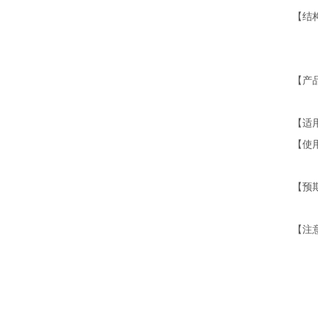
【结
胶）
脂
【产
&l
【适
【使
肢酸
【预
电
【注
②使
防
③睡
④避