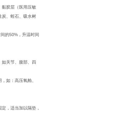
、黏胶层（医用压敏
炭、蛭石、吸水树
时间的50%，升温时间
；如关节、腹部、四
用，如：高压氧舱、
定，适当加以隔垫，