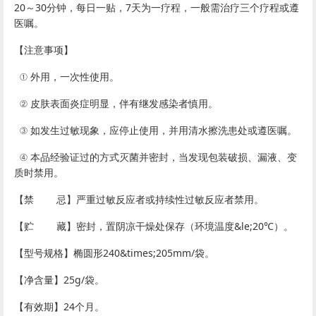
20～30分钟，每日一贴，7天为一疗程，一般需治疗三个疗程或遵
医嘱。
【注意事项】
① 外用，一次性使用。
② 皮肤表面炎症明显，伴有继发感染者慎用。
③ 如发生过敏现象，应停止使用，并用清水擦洗患处或遵医嘱。
④ 本品经验证过的方式灭菌并密封，当发现包装破损、漏液、变
质时禁用。
【禁 忌】严重过敏反应者或持续性过敏反应者禁用。
【贮 藏】密封，置阴凉干燥处保存（环境温度&le;20℃）。
【型号规格】椭圆形240&times;205mm/袋。
【净含量】25g/袋。
【有效期】24个月。