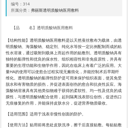
编号：
314
所属分类：
弗丽斯透明质酸钠医用敷料
【品 名】透明质酸钠医用敷料
【结构性能】透明质酸钠医用敷料是以天然蚕丝敷布为载体，由透
明质酸钠、海藻酸钠、稳定剂、纯化水等按一定比例配制而成的粘
性水溶液，通过吸附到载体上而起作用的贴敷剂。透明质酸钠具有
独特的黏弹性和优良的保水性、组织相容性和非免疫原性，并具有
重要的生理功能和生物学作用，因此在临床上有着广泛的应用。大
量HA的使用可以使愈合过程实现无瘢痕化，并能控制术后早期纤
维化。透明质酸钠的黏弹性防护是可用来保护组织表面，使其免受
脱水和有害物质的损伤，并促进表面创伤的愈合和抗炎性反应。海
藻酸钠溶液具有其他类似物难于获得的柔软性、均一性及优良的成
膜性，与透明质酸钠配合使用，起到隔离浅表部位创伤，促进伤口
无痕修复的作用，并能保持皮肤水分，促进营养物质吸收。
【适用范围】适用于浅表非慢性创面的防护。
【使用方法】贴用前将患处皮肤洗净，擦干后直接贴敷。每贴贴敷