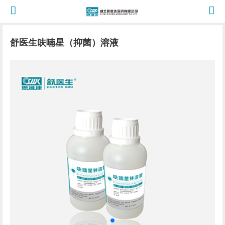
舒医生呋喃星（抑菌）溶液