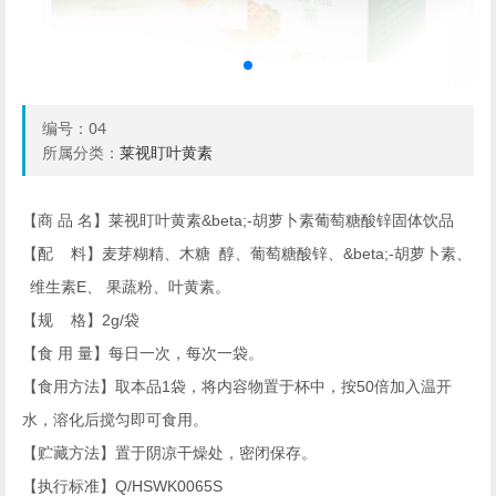
编号：
04
所属分类：
莱视盯叶黄素
【商 品 名】莱视盯叶黄素&beta;-
胡萝卜素葡萄糖酸锌固体饮品
【配 料】麦芽糊精、木糖 醇、葡萄糖酸锌、&beta;-
胡萝卜素、
维生素E
、 果蔬粉、叶黄素。
【规 格】2g/
袋
【食 用 量】每日一次，每次一袋。
【食用方法】取本品1
袋，将内容物置于杯中，按50
倍加入温开
水，溶化后搅匀即可食用。
【贮藏方法】置于阴凉干燥处，密闭保存。
【执行标准】Q/HSWK0065S