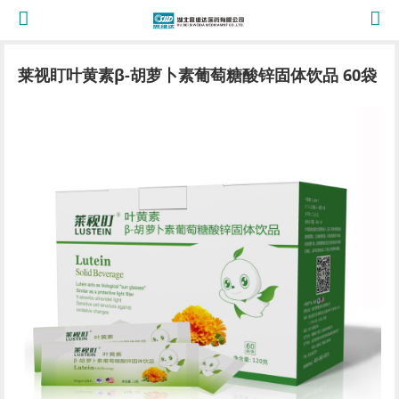
莱视盯叶黄素β-胡萝卜素葡萄糖酸锌固体饮品 60袋