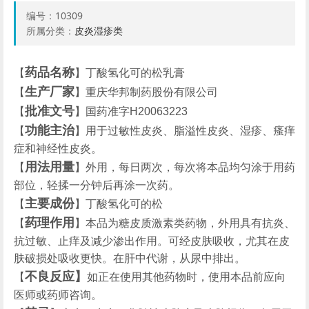
编号：
10309
所属分类：
皮炎湿疹类
药品名称
【
】丁酸氢化可的松乳膏
生产厂家
【
】重庆华邦制药股份有限公司
批准文号
【
】国药准字H20063223
功能主治
【
】用于过敏性皮炎、脂溢性皮炎、湿疹、瘙痒
症和神经性皮炎。
用法用量
【
】外用，每日两次，每次将本品均匀涂于用药
部位，轻揉一分钟后再涂一次药。
主要成份
【
】丁酸氢化可的松
药理作用
【
】本品为糖皮质激素类药物，外用具有抗炎、
抗过敏、止痒及减少渗出作用。可经皮肤吸收，尤其在皮
肤破损处吸收更快。在肝中代谢，从尿中排出。
不良反应】
【
如正在使用其他药物时，使用本品前应向
医师或药师咨询。