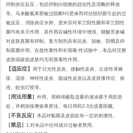
抑制炎症反应，包括抑制白细胞的趋化性及溶酶的释放
等。马来酸氯苯那敏过阻断H1受体而对抗组织胺引起的过
敏反应，消除炎症水肿。度米芬对革兰阳性菌和革兰阴性
菌均有杀灭作用，其作用在碱性环境中增强。鞣酸苦参碱
对皮肤真菌有抑制。复方制剂具有抗炎、脱敏、防晒及抑
制真菌作用。在急性毒性和长期毒-性试验中，本品对完整
皮肤或破损皮肤均无明显毒性作用。
【适应症】
用于日光性皮炎、接触性皮炎、丘疹性荨麻
疹、湿疹、神经性皮炎、脂溢性皮炎以及皮肤瘙痒症、痤
疮、蚊虫叮咬等。
用法用量
【
】外用。用棉球蘸取适量药液涂搽于局部患
处，并稍加按摩效果更佳。每日用药2-3次或遵医嘱。
不良反应
【
】本品对黏膜及皮损处有一定的刺激性。
禁忌
【
】1.对本品中任何成分过敏者禁用。