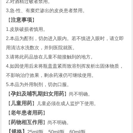
2.对酒精过敏者禁用。
3.急-性、有糜烂渗出的皮炎患者禁用。
注意事项
【
】
1.皮肤破损者慎用。
2.本品为酊剂，切勿进入眼内。若不慎进入眼时，请立即
用清洁水洗数次，并到医院就医。
3.请将此药品放在儿童不能接触到的地方。
4.如因使用后未将瓶盖盖紧而致溶剂挥发析出固体物质，
不影响治疗效果，剩余药液仍可继续使用。
5.本品为外用制剂，切勿口服。
孕妇及哺乳期妇女用药
【
】尚不明确。
儿童用药
【
】儿童必须在成人监护下使用。
老年患者用药
【
】
药物相互作用
【
】尚不明确。
【规格】
25mI/瓶、50mI/瓶、60mI/瓶。