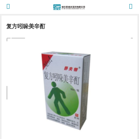
复方吲哚美辛酊