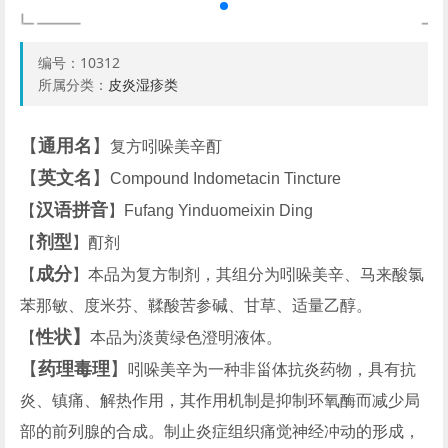
编号：
10312
所属分类：
皮炎湿疹类
【
通用名
】
复方吲哚美辛酊
【
英文名
】
Compound Indometacin Tincture
汉语拼音
【
】Fufang Yinduomeixin Ding
剂型
【
】酊剂
成分
【
】本品为复方制剂，其组分为吲哚美辛、马来酸氯
苯那敏、度米芬、鞣酸苦参碱、甘草、适量乙醇。
性状】
【
本品为淡黄绿色澄明液体。
【
药理毒理
】
吲哚美辛为一种非甾体抗炎药物，具有抗
炎、镇痛、解热作用，其作用机制是抑制环氧酶而减少局
部的前列腺的合成。制止炎症组织痛觉神经冲动的形成，