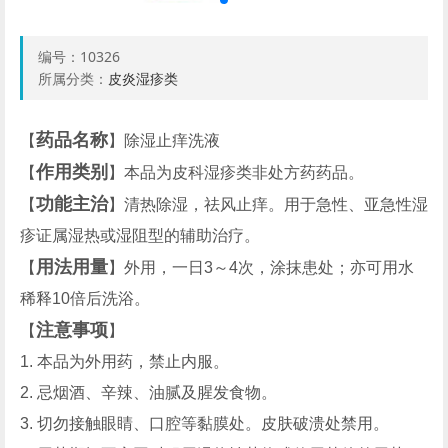
编号：
10326
所属分类：
皮炎湿疹类
药品名称
【
】除湿止痒洗液
作用类别
【
】本品为皮科湿疹类非处方药药品。
功能主治
【
】清热除湿，祛风止痒。用于急性、亚急性湿
疹证属湿热或湿阻型的辅助治疗。
用法用量
【
】外用，一日3～4次，涂抹患处；亦可用水
稀释10倍后洗浴。
注意事项
【
】
1. 本品为外用药，禁止内服。
2. 忌烟酒、辛辣、油腻及腥发食物。
3. 切勿接触眼睛、口腔等黏膜处。皮肤破溃处禁用。