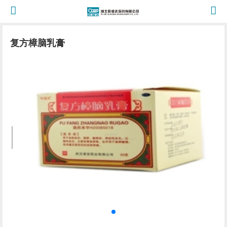
复方樟脑乳膏