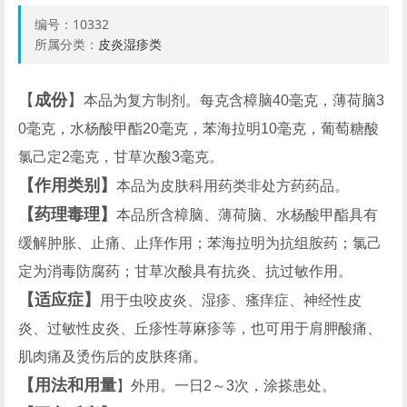
编号：
10332
所属分类：
皮炎湿疹类
【
成份
】
本品为复方制剂。每克含樟脑40毫克，薄荷脑3
0毫克，水杨酸甲酯20毫克，苯海拉明10毫克，葡萄糖酸
氯己定2毫克，甘草次酸3毫克。
【作用类别】
本品为皮肤科用药类非处方药药品。
【药理毒理】
本品所含樟脑、薄荷脑、水杨酸甲酯具有
缓解肿胀、止痛、止痒作用；苯海拉明为抗组胺药；氯己
定为消毒防腐药；甘草次酸具有抗炎、抗过敏作用。
【适应症】
用于虫咬皮炎、湿疹、瘙痒症、神经性皮
炎、过敏性皮炎、丘疹性荨麻疹等，也可用于肩胛酸痛、
肌肉痛及烫伤后的皮肤疼痛。
【用法和用量
】外用。一日2～3次，涂搽患处。