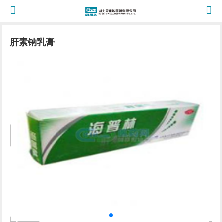
肝素钠乳膏