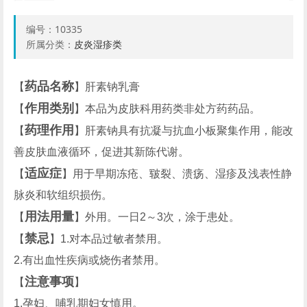
编号：
10335
所属分类：
皮炎湿疹类
药品名称
【
】肝素钠乳膏
作用类别
【
】本品为皮肤科用药类非处方药药品。
药理作用
【
】肝素钠具有抗凝与抗血小板聚集作用，能改
善皮肤血液循环，促进其新陈代谢。
适应症
【
】用于早期冻疮、皲裂、溃疡、湿疹及浅表性静
脉炎和软组织损伤。
用法用量
【
】外用。一日2～3次，涂于患处。
禁忌
【
】1.对本品过敏者禁用。
2.有出血性疾病或烧伤者禁用。
注意事项
【
】
1.孕妇、哺乳期妇女慎用。