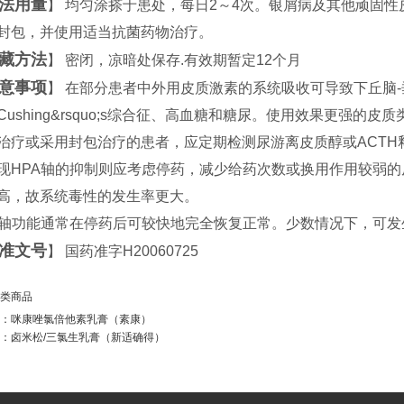
法用量
】 均匀涂搽于患处，每日2～4次。银屑病及其他顽固
封包，并使用适当抗菌药物治疗。
藏方法
】 密闭，凉暗处保存.有效期暂定12个月
意事项
】 在部分患者中外用皮质激素的系统吸收可导致下丘脑-垂
Cushing&rsquo;s综合征、高血糖和糖尿。使用效果更强
治疗或采用封包治疗的患者，应定期检测尿游离皮质醇或ACTH
现HPA轴的抑制则应考虑停药，减少给药次数或换用作用较弱
高，故系统毒性的发生率更大。
A轴功能通常在停药后可较快地完全恢复正常。少数情况下，可发
准文号
】 国药准字H20060725
类商品
：
咪康唑氯倍他素乳膏（素康）
：
卤米松/三氯生乳膏（新适确得）