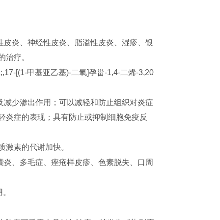
性皮炎、神经性皮炎、脂溢性皮炎、湿疹、银
的治疗。
17-[(1-甲基亚乙基)-二氧]孕甾-1,4-二烯-3,20
及减少渗出作用；可以减轻和防止组织对炎症
轻炎症的表现；具有防止或抑制细胞免疫反
皮质激素的代谢加快。
囊炎、多毛症、痤疮样皮疹、色素脱失、口周
用。