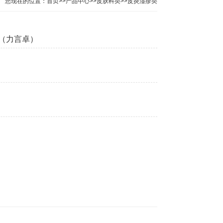
您现在的位置：
首页
>>
产品中心
>>
皮肤科类
>>
皮炎湿疹类
（力言卓）