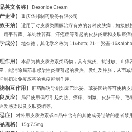
品英文名称
】 Desonide Cream
产企业
】 重庆华邦制药股份有限公司
效主治
】 适用于对皮质类固醇治疗有效的各种皮肤病，如接触
、扁平苔藓、单纯性苔藓、汗疱症等引起的皮肤炎症和皮肤瘙痒
学成分
】 地奈德，其化学名称为:11&beta;,21-二羟基-16&alpha;,
酮
理作用
】 本品为糖皮质激素类药物，具有抗炎、抗过敏、止痒
应，能消除局部非感染性炎症引起的发热、发红及肿胀，从而减
抑制初次免疫应答的免疫抑制作用。
物相互作用
】 肝药酶诱导剂如苯巴比妥、苯妥因钠等可使糖
良反应
】 局部使用偶可引起灼热、瘙痒、刺激、皮肤干燥、毛
继发感染以及皮肤萎缩等。
忌症
】 对外用皮质激素或本品中含有的其他成份过敏的患者禁
品规格
】 15g:7.5mg