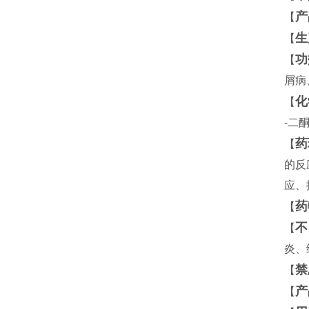
产
【
生
【
功
【
屑病
化
【
-二
药
【
的反
应、
药
【
不
【
炎、
禁
【
产
【