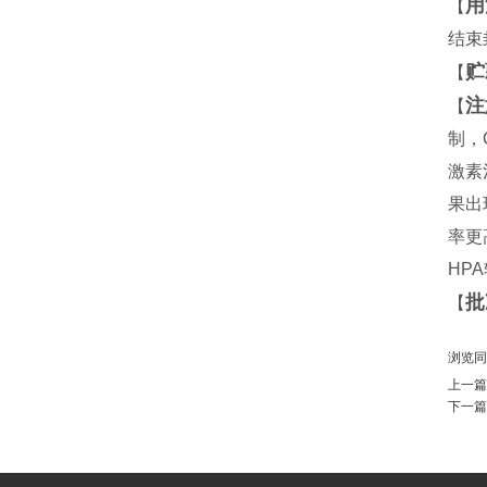
用
【
结束
贮
【
注
【
制，
激素
果出
率更
HP
批
【
浏览同
上一篇
下一篇