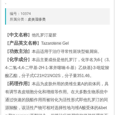
编号：
10374
所属分类：
皮炎湿疹类
中文名称
【
】他扎罗汀凝胶
产品英文名称
【
】Tazarotene Gel
功效主治
【
】本品适用于治疗寻常性斑块型银屑病。
化学成分
【
】本品主要成份是他扎罗汀，化学名为6-[（3,
4-二氢-4,4-二甲基-2H-1-苯并噻喃-6-基）乙炔基]-3-吡啶羧
酸乙酯，分子式C21H21NO2S，分子量351.46。
药理作用
【
】本品为皮肤外用的类维生素A的前体药，具
有调节表皮细胞分化和增殖等作用。在大多数生物系统中
通过快速的脱酯作用而被转化为活性形式即他扎罗汀的同
源羧酸，该活性产物可相对选择性地与维A酸受体的&bet