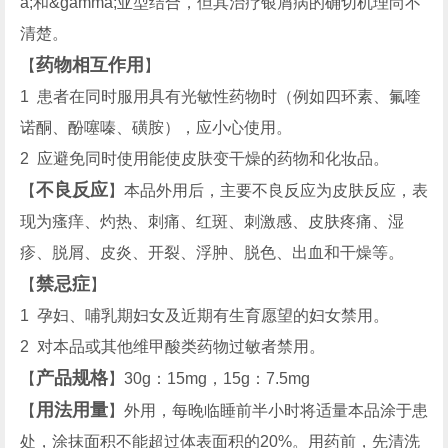
a;和&gamma;亚型结合，但其治疗银屑病的确切机理尚不
清楚。
药物相互作用
【
】
1 患者在同时服用具有光敏性药物时（例如四环素、氟喹
诺酮、酚噻嗪、磺胺），应小心使用。
2 应避免同时使用能使皮肤变干燥的药物和化妆品。
不良反应
【
】本品外用后，主要不良反应为皮肤反应，表
现为瘙痒、灼热、刺痛、红斑、刺激感、皮肤疼痛、湿
疹、脱屑、皮炎、开裂、浮肿、脱色、出血和干燥等。
禁忌症
【
】
1 孕妇、哺乳期妇女及近期有生育愿望的妇女禁用。
2 对本品或其他维甲酸类药物过敏者禁用。
产品规格
【
】30g：15mg，15g：7.5mg
用法用量
【
】外用，每晚临睡前半小时将适量本品涂于患
处，涂抹面积不能超过体表面积的20%。用药前，先清洗