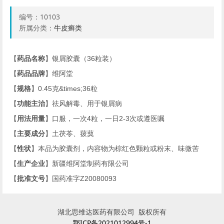
编号：
10103
所属分类：
牛皮癣类
【
药品名称
】银屑胶囊（
36
粒装）
【
药品品牌
】维阿堂
【
规格
】
0.45
克
&times;36
粒
【
功能主治
】祛风解毒、用于银屑病
【
用法用量
】口服，一次
4
粒，一日
2-3
次或遵医嘱
【
主要成分
】土茯苓、菝葜
【
性状
】本品为胶囊剂，内容物为棕红色颗粒或粉末、味微苦
【
生产企业
】新疆维阿堂制药有限公司
【
批准文号
】国药准字
Z20080093
湖北思维达医药有限公司 版权所有
鄂ICP备2021012994号-1