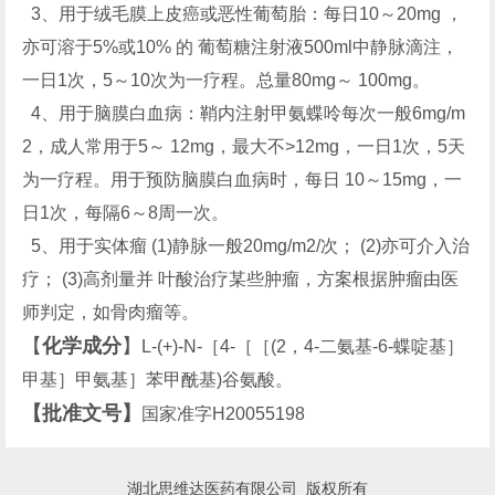
3、用于绒毛膜上皮癌或恶性葡萄胎：每日10～20mg ，
亦可溶于5%或10% 的 葡萄糖注射液500ml中静脉滴注，
一日1次，5～10次为一疗程。总量80mg～ 100mg。
4、用于脑膜白血病：鞘内注射甲氨蝶呤每次一般6mg/m
2，成人常用于5～ 12mg，最大不>12mg，一日1次，5天
为一疗程。用于预防脑膜白血病时，每日 10～15mg，一
日1次，每隔6～8周一次。
5、用于实体瘤 (1)静脉一般20mg/m2/次； (2)亦可介入治
疗； (3)高剂量并 叶酸治疗某些肿瘤，方案根据肿瘤由医
师判定，如骨肉瘤等。
【
化学成分
】
L-(+)-N-［4-［［(2，4-二氨基-6-蝶啶基］
甲基］甲氨基］苯甲酰基)谷氨酸。
【批准文号】
国家准字H20055198
湖北思维达医药有限公司 版权所有