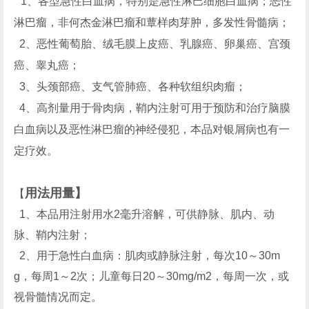
1、各型急性白血病，特别是急性淋巴细胞白血病；恶性
淋巴瘤，非何杰金淋巴瘤和蕈样肉芽肿，多发性骨髓病；
2、恶性葡萄胎、绒毛膜上皮癌、乳腺癌、卵巢癌、宫颈
癌、睾丸癌；
3、头颈部癌、支气管肺癌、各种软组织肉瘤；
4、高剂量用于骨肉病，鞘内注射可用于预防和治疗脑膜
白血病以及恶性淋巴瘤的神经侵犯，本品对银屑病也有一
定疗效。
用法用量】
【
1、本品用注射用水2毫升溶解，可供静脉、肌内、动
脉、鞘内注射；
2、用于急性白血病：肌肉或静脉注射，每次10～30m
g，每周1～2次；儿童每日20～30mg/m2，每周一次，或
视骨髓情况而定。