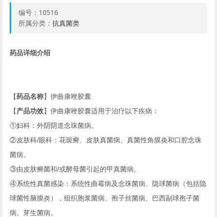
编号：
10516
所属分类：
抗真菌类
药品详细介绍
【
药品名称
】伊曲康唑胶囊
【
产品功效
】伊曲康唑胶囊适用于治疗以下疾病：
①
妇科：外阴阴道念珠菌病。
②
皮肤科
/
眼科：花斑癣、皮肤真菌病、真菌性角膜炎和口腔念珠
菌病。
③
由皮肤癣菌和
/
或酵母菌引起的甲真菌病。
④
系统性真菌感染：系统性曲霉病及念珠菌病、隐球菌病（包括隐
球菌性脑膜炎），组织胞浆菌病、孢子丝菌病、巴西副球孢子菌
病、芽生菌病。