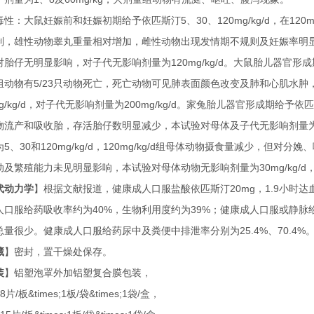
毒性：大鼠妊娠前和妊娠初期给予依匹斯汀
5
、
30
、
120mg/kg/d
，在
120m
制，雄性动物睾丸重量相对增加，雌性动物出现发情期不规则及妊娠率明
对胎仔无明显影响，对子代无影响剂量为
120mg/kg/d
。大鼠胎儿器官形成
组动物有
5/23
只动物死亡，死亡动物可见肺表面颜色改变及肺和心肌水肿
g/kg/d
，对子代无影响剂量为
200mg/kg/d
。家兔胎儿器官形成期给予依匹
物流产和吸收胎，存活胎仔数明显减少，本试验对母体及子代无影响剂量
为
5
、
30
和
120mg/kg/d
，
120mg/kg/d
组母体动物摄食量减少，但对分娩、
动及繁殖能力未见明显影响，本试验对母体动物无影响剂量为
30mg/kg/d
代动力学
】根据文献报道，健康成人口服盐酸依匹斯汀
20mg
，
1.9
小时达
人口服给药吸收率约为
40%
，生物利用度约为
39%
；健康成人口服或静脉
总量很少。健康成人口服给药尿中及粪便中排泄率分别为
25.4%
、
70.4%
藏
】密封，置干燥处保存。
装
】铝塑泡罩外加铝塑复合膜包装，
8
片
/
板
&times;1
板
/
袋
&times;1
袋
/
盒，