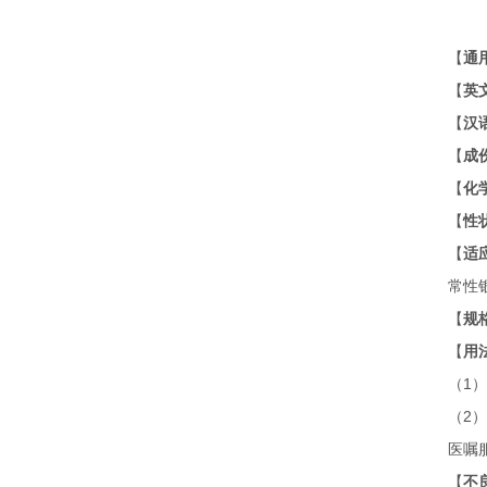
【
通
【
英
【
汉
【
成
【
化
【
性
【
适
常性
【
规
【
用
（
1
）
（
2
）
医嘱
【
不