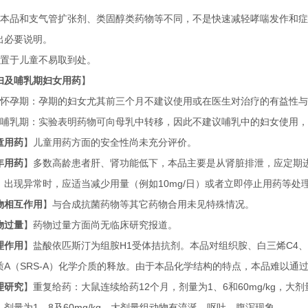
本品和支气管扩张剂、类固醇类药物等不同，不是快速减轻哮喘发作和症
出必要说明。
置于儿童不易取到处。
妇及哺乳期妇女用药
】
怀孕期：孕期的妇女尤其前三个月不建议使用或在医生对治疗的有益性与
哺乳期：实验表明药物可向母乳中转移，因此不建议哺乳中的妇女使用，
童用药
】儿童用药方面的安全性尚未充分评价。
年用药
】多数高龄患者肝、肾功能低下，本品主要是从肾脏排泄，应定期
，出现异常时，应适当减少用量（例如
10mg/
日）或者立即停止用药等处
物相互作用
】与合成抗菌药物等其它药物合用未见特殊情况。
物过量
】药物过量方面尚无临床研究报道。
理作用
】盐酸依匹斯汀为组胺
H1
受体拮抗剂。本品对组织胺、白三烯
C4
、
质
A
（
SRS-A
）化学介质的释放。由于本品化学结构的特点，本品难以通
理研究
】重复给药：大鼠连续给药
12
个月，剂量为
1
、
6
和
60mg/kg
，大剂
，剂量为
1
、
8
及
60mg/kg
，大剂量组动物有流涎、呕吐、腹泻现象。