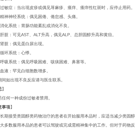
过敏症：当出现皮疹或偶见荨麻疹、瘙痒、瘙痒性红斑时，应停止用药。
精神神经系统：偶见困倦、倦怠感、头痛。
消化系统：胃肠功能紊乱或消化不良。
肝脏：可见
AST
、
ALT
升高，偶见
ALP
、总胆固醇升高和黄疸。
肾脏：偶见蛋白尿出现。
循环系统：心悸。
呼吸系统：偶见呼吸困难、咳痰困难、鼻塞等。
血液：罕见白细胞数增多。
期间如出现不良反应请与医生联系。
忌
】
药任何一种成份过敏者禁用。
意事项
】
长期接受类固醇类药物治疗的患者在开始服用本品时，应适当减少类固醇
大多数服用本品的患者可以驾驶或完成需精神集中的工作。但对于药物反
。