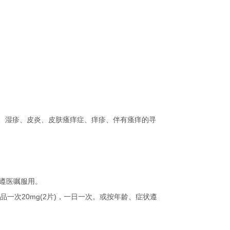
、湿疹、皮炎、皮肤瘙痒症、痒疹、伴有瘙痒的寻
遵医嘱服用。
品一次
20mg(2
片
)
，一日一次。或按年龄、症状遵