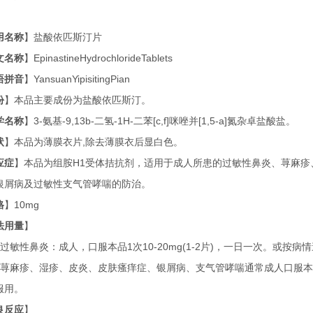
用名称
】盐酸依匹斯汀片
文名称
】
EpinastineHydrochlorideTablets
语拼音
】
YansuanYipisitingPian
份
】本品主要成份为盐酸依匹斯汀。
学名称
】
3-
氨基
-9,13b-
二氢
-1H-
二苯
[c,f]
咪唑并
[1,5-a]
氮杂卓盐酸盐。
状
】本品为薄膜衣片
,
除去薄膜衣后显白色。
应症
】本品为组胺
H1
受体拮抗剂，适用于成人所患的过敏性鼻炎、荨麻疹
银屑病及过敏性支气管哮喘的防治。
格
】
10mg
法用量
】
过敏性鼻炎：成人，口服本品
1
次
10-20mg(1-2
片
)
，一日一次。或按病情
荨麻疹、湿疹、皮炎、皮肤瘙痒症、银屑病、支气管哮喘通常成人口服本
服用。
良反应
】