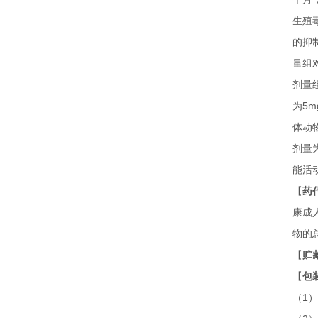
生殖
的抑
量组
剂量
为
5m
体动
剂量
能活
【
药
康成
物的
【
贮
【
包
（
1
）