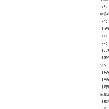
（
3
）
者作
（
4
）
【
孕
（
1
）
（
2
）
【
儿
【
老
观察
【
药
【
药
【
药
应物
【
毒
个月