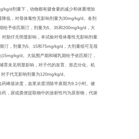
g/kg/d
剂量下，动物都有摄食量的减少和体重增加
显降低，对母体毒性无影响剂量为
30mg/kg/d
。各剂
期给予依匹斯汀，剂量为
5
、
35
和
200mg/kg/d
，大
，对胎仔无明显影响，本试验对母体毒性无影响剂量
斯汀，剂量为
5
、
15
和
75mg/kg/d
，大剂量组可见母
为
15mg/kg/d
。大鼠围产期和哺乳期给予依匹斯汀，
哺育未见明显影响，对子代的发育、形态分化、机
，对子代无影响剂量为
120mg/kg/d
。
血药峰值浓度，血浆浓度消除半衰期为
9.2
小时。健
给药，尿或粪便提取物中的放射性均为原形物，代谢
。