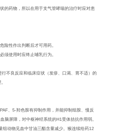
状的药物，所以在用于支气管哮喘的治疗时应对患
危险性作出判断后才可用药。
必须使用时应终止哺乳行为。
进行不良反应和临床症状（发疹、口渴、胃不适）的
理。
PAF
、
5-
羟色胺有抑制作用，并能抑制组胺、慢反
过血脑屏障，对中枢神经系统的
H1
受体拮抗作用弱。
量组动物见血中甘油三酯含量减少。猴连续给药
12