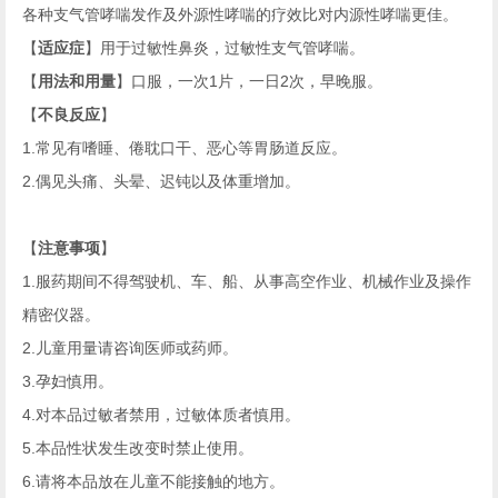
各种支气管哮喘发作及外源性哮喘的疗效比对内源性哮喘更佳。
【
适应症
】用于过敏性鼻炎，过敏性支气管哮喘。
【
用法和用量
】口服，一次
1
片，一日
2
次，早晚服。
【
不良反应
】
1.
常见有嗜睡、倦耽口干、恶心等胃肠道反应。
2.
偶见头痛、头晕、迟钝以及体重增加。
【
注意事项
】
1.
服药期间不得驾驶机、车、船、从事高空作业、机械作业及操作
精密仪器。
2.
儿童用量请咨询医师或药师。
3.
孕妇慎用。
4.
对本品过敏者禁用，过敏体质者慎用。
5.
本品性状发生改变时禁止使用。
6.
请将本品放在儿童不能接触的地方。