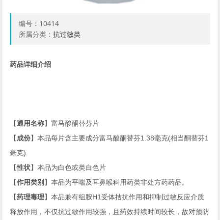
编号：
10414
所属分类：
抗过敏类
药品详细介绍
【
通用名称
】富马酸酮替芬片
【
成份
】本品每片含主要成分富马酸酮替芬
1.38
毫克
(
相当酮替芬
1
毫克
).
【
性状
】本品为白色或类白色片
【
作用类别
】本品为平喘及耳鼻喉科用药类非处方药药品。
【
药理毒理
】本品兼有组胺
H1
受体拮抗作用和抑制过敏反应介质
释放作用，不仅抗过敏作用较强，且药效持续时间较长，故对预防