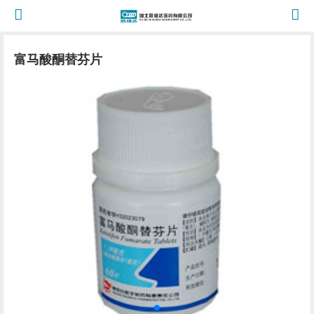
富马酸酮替芬片