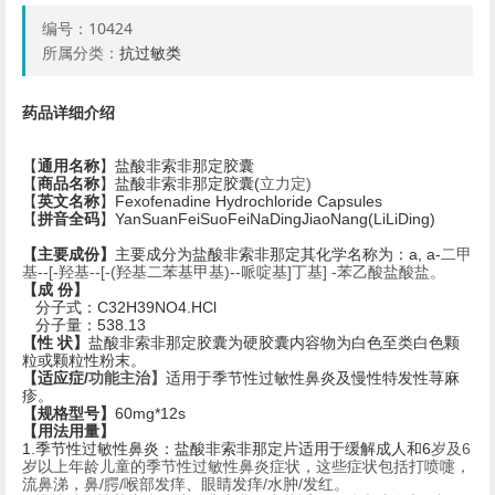
编号：
10424
所属分类：
抗过敏类
药品详细介绍
【
通用名称
】盐酸非索非那定胶囊
【
商品名称
】盐酸非索非那定胶囊(
立力定)
【
英文名称
】Fexofenadine Hydrochloride Capsules
【
拼音全码
】YanSuanFeiSuoFeiNaDingJiaoNang(LiLiDing)
【主要成份】
主要成分为盐酸非索非那定其化学名称为：a, a-
二甲
基--[-
羟基--[-(羟基二苯基甲基)--哌啶基]丁基] -苯乙酸盐酸盐。
【成 份】
分子式：C32H39NO4.HCl
分子量：538.13
【性 状】
盐酸非索非那定胶囊为硬胶囊内容物为白色至类白色颗
粒或颗粒性粉末。
【适应症/
功能主治】
适用于季节性过敏性鼻炎及慢性特发性荨麻
疹。
【规格型号】
60mg*12s
【用法用量】
1.
季节性过敏性鼻炎：盐酸非索非那定片适用于缓解成人和6
岁及6
岁以上年龄儿童的季节性过敏性鼻炎症状，这些症状包括打喷嚏，
流鼻涕，鼻/腭/喉部发痒、眼睛发痒/水肿/发红。