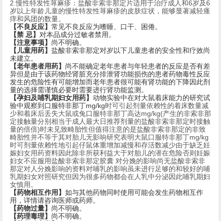
2.慢性特发性荨麻疹：盐酸非索非那定片适用于治疗成人和6岁及6
岁以上年龄儿童的慢性特发性荨麻疹的皮肤症状，能够显著减轻瘙
痒和风团的数量。
【不良反应】
常见不良反应为嗜睡、口干、困倦。
【禁 忌】
对本品成分过敏者禁用。
【注意事项】
尚不明确。
【儿童用药】
盐酸非索非那定对岁以下儿童患者的安全性和疗效尚
未建立。
【老年患者用药】
尚不能确定老年患者与年轻患者的反应是否有差
异但是由于该药物经肾脏充分排泄肾功能损伤的患者药物毒性反应
发生的危险性有可能增加而老年患者很可能有肾功能的下降因此剂
量的选择需谨慎必要时需要进行肾功能监测。
【孕妇及哺乳期妇女用药】
动物实验中在对大鼠着床能力的研究试
验中观察到口服特非那丁mg/kg
时可引起剂量依赖性的着床数量减
少和着床后丢失大鼠或兔口服特非那丁高达mg/kg(
产生的非索非那
定接触量分别相当于成人最大日推荐剂量的盐酸非索非那定时接触
量的倍倍)时未见致畸胎性但值得注意的是盐酸非索非那定的非致
畸胎性并不等于其对胎儿无影响研究表明大鼠口服特非那丁mg/kg
时可剂量依赖性地引起仔鼠体重增加减慢和存活数减少由于缺乏妊
娠妇女用药资料因此除非所获利益大于对胎儿的潜在危险否则妊娠
妇女不应服用盐酸非索非那定胶囊 对分娩的影响尚无盐酸非索非
那定对人分娩影响的资料对哺乳的影响虽未进行足够的和较好的哺
乳期妇女对照研究但因为很多药物都会在人乳中分泌因此哺乳期妇
女慎用。
【药物相互作用】
如与其他药物同时使用可能会发生药物相互作
用，详情请咨询医师或药师。
【药物过量】
尚不明确。
【药理毒理】
尚不明确。