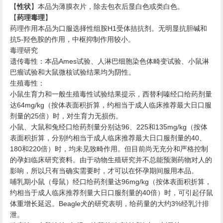
【
性状
】本品为薄膜衣片，除去包衣后显白色或类白色。
【
药理毒理
】
药理作用
本品为口服选择性组胺
受体拮抗剂。无明显抗胆碱和
H1
抗
羟色胺的作用，中枢抑制作用较小。
5-
毒理研究
遗传毒性：本品
试验、人淋巴细胞染色体畸变试验、小鼠淋
Ames
巴瘤试验和大鼠微核试验结果均为阴性。
生殖毒性：
小鼠生育力和一般生殖毒性试验结果提示，西替利嗪经口给药剂量
达
（按体表面积折算，约相当于成人临床推荐最大日口服
64mg/kg
剂量的
倍）时，对生育力无损伤。
25
小鼠、大鼠和兔经口给药剂量分别达
、
和
（按体
96
225
135mg/kg
表面积折算，分别约相当于成人临床推荐最大日口服剂量的
、
40
和
倍）时，均未见致畸作用。但目前尚无充分和严格控制
180
220
的孕妇临床研究资料。由于动物生殖研究并不总能预测药物对人的
影响，所以只有当确实需要时，才可以在怀孕期间服用本品。
哺乳期小鼠（母鼠）经口给药剂量达
（按体表面积折算，
96mg/kg
约相当于成人临床推荐剂量大日口服剂量的
倍）时，可引起仔鼠
40
体重增长延迟。
犬的研究表明，给药量的大约
经乳汁排
Beagle
3%
泄。