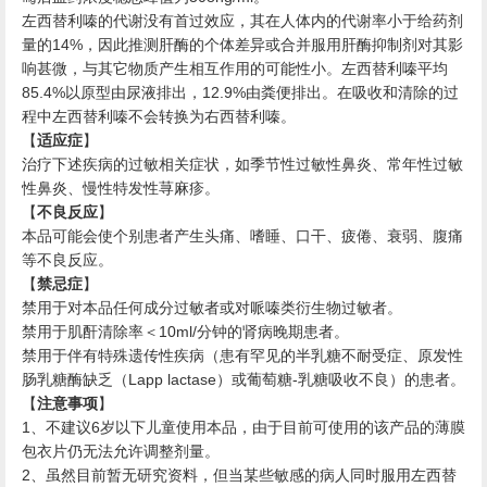
左西替利嗪的代谢没有首过效应，其在人体内的代谢率小于给药剂
量的
，因此推测肝酶的个体差异或合并服用肝酶抑制剂对其影
14%
响甚微，与其它物质产生相互作用的可能性小。左西替利嗪平均
以原型由尿液排出，
由粪便排出。在吸收和清除的过
85.4%
12.9%
程中左西替利嗪不会转换为右西替利嗪。
【
适应症
】
治疗下述疾病的过敏相关症状，如季节性过敏性鼻炎、常年性过敏
性鼻炎、慢性特发性荨麻疹。
【
不良反应
】
本品可能会使个别患者产生头痛、嗜睡、口干、疲倦、衰弱、腹痛
等不良反应。
【
禁忌症
】
禁用于对本品任何成分过敏者或对哌嗪类衍生物过敏者。
禁用于肌酐清除率＜
分钟的肾病晚期患者。
10ml/
禁用于伴有特殊遗传性疾病（患有罕见的半乳糖不耐受症、原发性
肠乳糖酶缺乏（
）或葡萄糖
乳糖吸收不良）的患者。
Lapp lactase
-
【
注意事项
】
、不建议
岁以下儿童使用本品，由于目前可使用的该产品的薄膜
1
6
包衣片仍无法允许调整剂量。
、虽然目前暂无研究资料，但当某些敏感的病人同时服用左西替
2