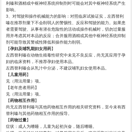
利嗪和酒精或中枢神经系统抑制剂时可能会对其中枢神经系统产生
影响。
、对驾驶和操作机械能力的影响：对照临床试验证实，左西替利
3
嗪在推荐剂量下不会削弱人的警惕性、反应和驾驶的能力。如果患
者需要驾驶、从事有潜在危险性的活动或操作机械时，切勿过量服
用并考虑其对本品的反应；合并服用酒精或其他中枢神经系统抑制
剂可能导致其警戒性降低和操作能力削弱。
【
孕妇及哺乳期妇女用药
】
左西替利嗪在动物生殖毒性研究中未见不良反应，尚无其应用于孕
妇的临床资料，不推荐孕妇使用本品。
左西替利嗪会从乳汁中分泌，不建议哺乳妇女使用本品。
【
儿童用药
】
见（用法用量）项。
【老年患者用药】
见（用法用量）项。
【
药物相互作用
】
尚无左西替利嗪与其他药物相互作用的相关研究资料，至今未有西
替利嗪与其他药物相互作用的报导。
【
药物过量
】
症状：成人为嗜睡，儿童为起初兴奋，随后嗜睡。