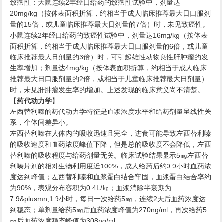
致癌性：大鼠连续
年经口给药的致癌性试验中，剂量达
2
（按体表面积折算，约相当于成人临床推荐最大日口服剂
20mg/kg
量的
倍，或儿童临床推荐最大日剂量的
倍）时，未见致癌性。
15
7
小鼠连续
年经口给药的致癌性试验中，剂量达
（按体表
2
16mg/kg
面积折算，约相当于成人临床推荐最大日口服剂量的
倍，或儿童
6
临床推荐最大日剂量的
倍）时，可引起雄性动物良性肝肿瘤的发
3
生率增加；剂量达
（按体表面积折算，约相当于成人临床
4mg/kg
推荐最大日口服剂量的
倍，或相当于儿童临床推荐最大日剂量）
2
时，未见肝肿瘤发生率的增加。上述发现的临床意义尚不清楚。
【
药代动力学
】
左西替利嗪的药代动力学特征是血浆浓度水平和给药剂量呈线性关
系，个体间差异小。
左西替利嗪在人体内的吸收迅速且完全，进食可能导致左西替利嗪
的吸收速度和血药浓度峰值下降，但是总的吸收度不会降低，左西
替利嗪的吸收程度与给药剂量无关。临床试验结果显示
㎎左西替
5
利嗪片剂的相对生物利用度近
，成人给药后约
小时血药浓
100%
0.9
度达到峰值；左西替利嗪和血浆蛋白结合牢固，血浆蛋白结合率约
为
，表观分布容积为
㎏；血浆消除半衰期为
90%
0.4L/
小时，每日一次给药
㎎，连续
天后血药浓度达
7.9&plusmn;1.9
5
2
到稳态；单剂量给药
㎎后血药浓度峰值为
，再次给药
5
270ng/ml
5
㎎后血药浓度稳态峰值为
。
308ng/ml