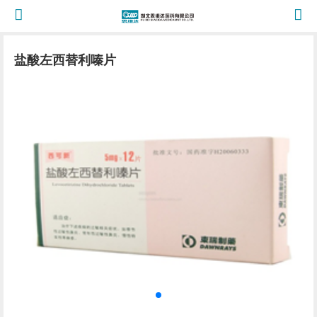
盐酸左西替利嗪片