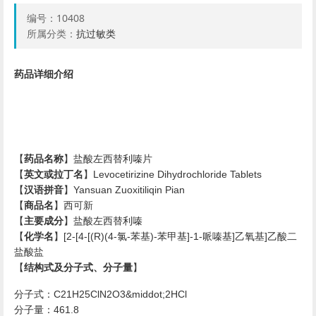
编号：
10408
所属分类：
抗过敏类
药品详细介绍
【
药品名称
】盐酸左西替利嗪片
【
英文或拉丁名
】
Levocetirizine Dihydrochloride Tablets
【
汉语拼音
】
Yansuan Zuoxitiliqin Pian
【
商品名
】西可新
【
主要成分
】盐酸左西替利嗪
【
化学名
】
氯
苯基
苯甲基
哌嗪基
乙氧基
乙酸二
[2-[4-[(R)(4-
-
)-
]-1-
]
]
盐酸盐
【
结构式及分子式、分子量
】
分子式：
C21H25ClN2O3&middot;2HCl
分子量：
461.8