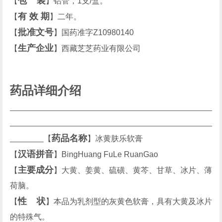
包 装
【
】铝管，1支/盒。
有 效 期
【
】二年。
批准文号
【
】国药准字Z10980140
生产企业
【
】西藏芝芝药业有限公司
药品详细介绍
药品名称
【
】冰黄肤乐软膏
汉语拼音
【
】BingHuang FuLe RuanGao
主要成分
【
】大黄、姜黄、硫磺、黄芩、甘草、冰片、薄
荷脑。
性 状
【
】本品为乳剂型的灰黄色软膏，具有大黄及冰片
的特殊气。