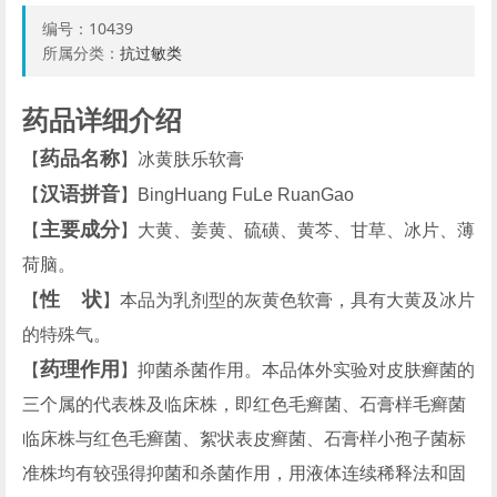
编号：
10439
所属分类：
抗过敏类
药品详细介绍
药品名称
【
】冰黄肤乐软膏
汉语拼音
【
】BingHuang FuLe RuanGao
主要成分
【
】大黄、姜黄、硫磺、黄芩、甘草、冰片、薄
荷脑。
性 状
【
】本品为乳剂型的灰黄色软膏，具有大黄及冰片
的特殊气。
药理作用
【
】抑菌杀菌作用。本品体外实验对皮肤癣菌的
三个属的代表株及临床株，即红色毛癣菌、石膏样毛癣菌
临床株与红色毛癣菌、絮状表皮癣菌、石膏样小孢子菌标
准株均有较强得抑菌和杀菌作用，用液体连续稀释法和固