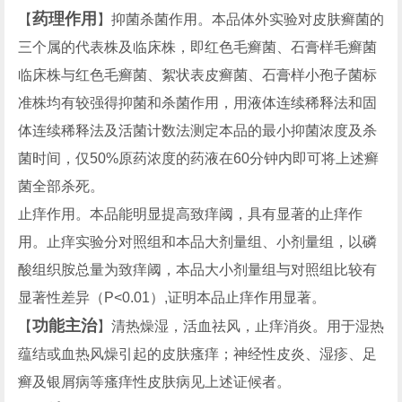
药理作用
【
】抑菌杀菌作用。本品体外实验对皮肤癣菌的
三个属的代表株及临床株，即红色毛癣菌、石膏样毛癣菌
临床株与红色毛癣菌、絮状表皮癣菌、石膏样小孢子菌标
准株均有较强得抑菌和杀菌作用，用液体连续稀释法和固
体连续稀释法及活菌计数法测定本品的最小抑菌浓度及杀
菌时间，仅50%原药浓度的药液在60分钟内即可将上述癣
菌全部杀死。
止痒作用。本品能明显提高致痒阈，具有显著的止痒作
用。止痒实验分对照组和本品大剂量组、小剂量组，以磷
酸组织胺总量为致痒阈，本品大小剂量组与对照组比较有
显著性差异（P<0.01）,证明本品止痒作用显著。
功能主治
【
】清热燥湿，活血祛风，止痒消炎。用于湿热
蕴结或血热风燥引起的皮肤瘙痒；神经性皮炎、湿疹、足
癣及银屑病等瘙痒性皮肤病见上述证候者。