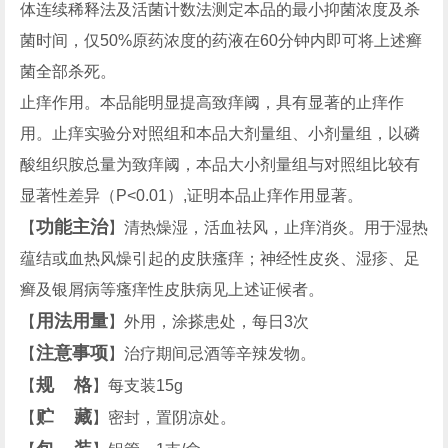
体连续稀释法及活菌计数法测定本品的最小抑菌浓度及杀
菌时间，仅50%原药浓度的药液在60分钟内即可将上述癣
菌全部杀死。
止痒作用。本品能明显提高致痒阈，具有显著的止痒作
用。止痒实验分对照组和本品大剂量组、小剂量组，以磷
酸组织胺总量为致痒阈，本品大小剂量组与对照组比较有
显著性差异（P<0.01）,证明本品止痒作用显著。
功能主治
【
】清热燥湿，活血祛风，止痒消炎。用于湿热
蕴结或血热风燥引起的皮肤瘙痒；神经性皮炎、湿疹、足
癣及银屑病等瘙痒性皮肤病见上述证候者。
用法用量
【
】外用，涂搽患处，每日3次
注意事项
【
】治疗期间忌酒等辛辣发物。
规 格
【
】每支装15g
贮 藏
【
】密封，置阴凉处。