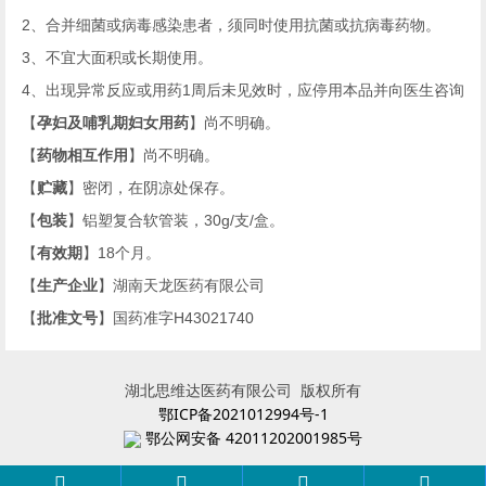
2
、合并细菌或病毒感染患者，须同时使用抗菌或抗病毒药物。
3
、不宜大面积或长期使用。
4
、出现异常反应或用药
1
周后未见效时，应停用本品并向医生咨询
【
孕妇及哺乳期妇女用药
】尚不明确。
【
药物相互作用
】尚不明确。
【
贮藏
】密闭，在阴凉处保存。
【
包装
】铝塑复合软管装，
30g/
支
/
盒。
【
有效期
】
18
个月。
【
生产企业
】湖南天龙医药有限公司
【
批准文号
】国药准字
H43021740
湖北思维达医药有限公司 版权所有
鄂ICP备2021012994号-1
鄂公网安备 42011202001985号