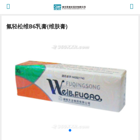
氟轻松维B6乳膏(维肤膏)