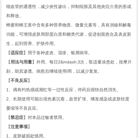
细血管的通透性，减少炎性渗出，抑制组胺及其他炎症介质的形成
和释放。
蜂蜜和蜂王浆中含有多种营养物质、微量元素等，具有润燥和解毒
功能，可增强皮肤局部蛋白质和糖类代谢，促进创面愈合及表皮新
生，起到营养、护肤作用。
【
适应症
】用于各种皮炎、湿疹、银屑病等。
【
用法与用量
】外用。每日
2&mdash;3
次，取适量涂患处，按摩片
刻，助其渗透。病愈后继续使用
l
周，以减少复发。
【
不良反应
】
1
、偶有灼热感或潮红等一过性反应，停药后很快自然消失。
2
、长期使用可能出现色素沉着，血管扩张、继发感染或皮肤轻度
萎缩等不良反应。
【
禁忌症
】对本品过敏者禁用。
【
注意事项
】
1
、皮肤破损处慎用。