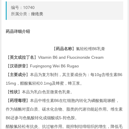
编号：
10740
所属分类：
痤疮类
药品详细介绍
【
药品名称
】氟轻松维
B6
乳膏
【
英文或拉丁名
】
Vitamin B6 and Fluocinonide Cream
【
汉语拼音
】
Fuqingsong Wei B6 Rugao
【
主要成分
】本品为复方制剂，其主要成份为：每
10g
含维生素
B6
15mg
，醋酸氟轻松
0.1mg
及蜂蜜，蜂王浆。
【
性状
】本品为乳白色至微黄色乳膏。
【
药理毒理
】本品中维生素
B6
在红细胞内转化为磷酸氨吡哆醛，
作为辅酶对蛋白质、碳水化合物、脂类的代谢功能起作用。维生素
B6
还参与色氨酸转化成烟酸或
5-
羟色胺。
醋酸氟轻松有抗炎、抗过敏作用。能抑制结缔组织的增生，降低毛