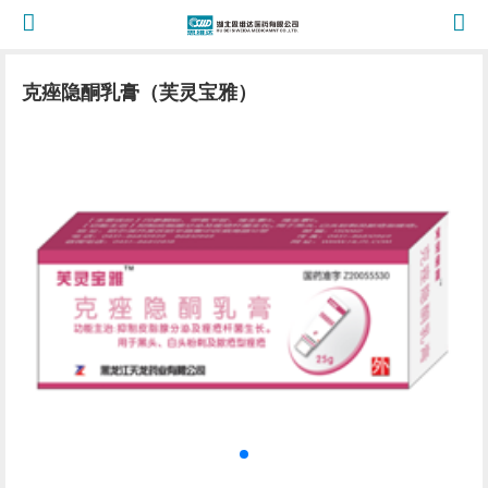
克痤隐酮乳膏（芙灵宝雅）