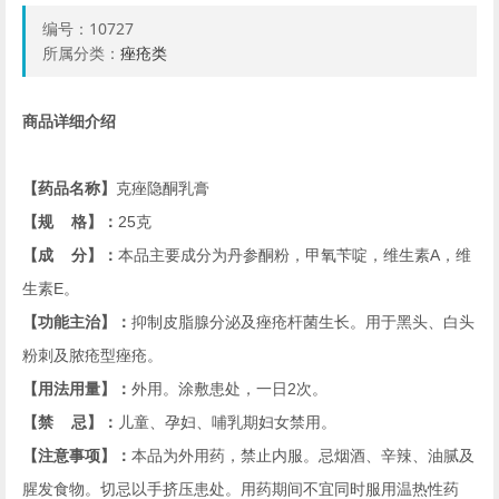
编号：
10727
所属分类：
痤疮类
商品详细介绍
【药品名称】
克痤隐酮乳膏
【规
格】：
25
克
【成
分】：
本品主要成分为丹参酮粉，甲氧苄啶，维生素
A
，维
生素
E
。
【功能主治】：
抑制皮脂腺分泌及痤疮杆菌生长。用于黑头、白头
粉刺及脓疮型痤疮。
【用法用量】：
外用。涂敷患处，一日
2
次。
【禁
忌】：
儿童、孕妇、哺乳期妇女禁用。
【注意事项】：
本品为外用药，禁止内服。忌烟酒、辛辣、油腻及
腥发食物。切忌以手挤压患处。用药期间不宜同时服用温热性药