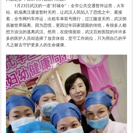
1月23日武汉的一道"封城令"：
全
市公共交通
暂停运营，
火车
站
、
机场
离汉通道暂时关闭，
让武汉人民陷入了恐慌之中。紧接
着，全市网约车停运，出租车单双号限行，过江隧道关闭，武汉彻
底被世界隔离。因为恐慌，更因过年回家团圆的传统，有很多人都
想方设法的逃离武汉。然而，在疫情面前，武汉百姓医院的许许多
多的医护人员却选择了放弃休假，坚守工作岗位，只为用自己的平
凡之躯去守护更多人的生命健康。