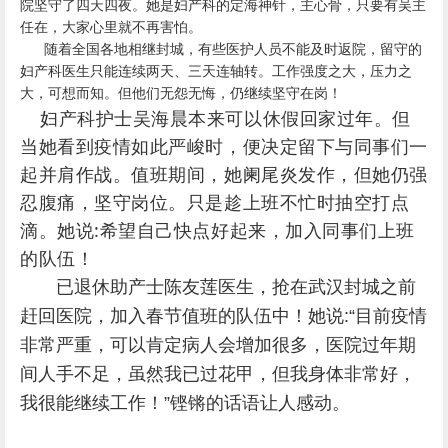
院坚守了四天四夜。她是妇产科的定海神针，主心骨，只要有吴主
任在，大家心里就不再害怕。
随着全国各地相继封城，有些医护人员不能及时返院，留守的
妇产科医生只能连续两天、三天连轴转。工作强度之大，压力之
大，可想而知。但他们无怨无悔，仍继续坚守在岗！
妇产科护士吴海晨本来可以休假回家过年。但
当她看到疫情如此严峻时，便决定留下与同事们一
起并肩作战。值班期间，她阑尾炎发作，但她仍强
忍腹痛，坚守岗位。只是趁上班不忙时抽空打点
滴。她说:希望自己快点好起来，加入同事们上班
的队伍！
已退休助产士陈友莲医生，抢在武汉封城之前
赶回医院，加入春节值班的队伍中！
她说:“目前疫情
非常严重，
可以肯定病人会增加很多，医院过年期
间人手不足，虽然我已过花甲，但我身体非常好，
我很能继续工作！”
铿锵的话语让人感动。