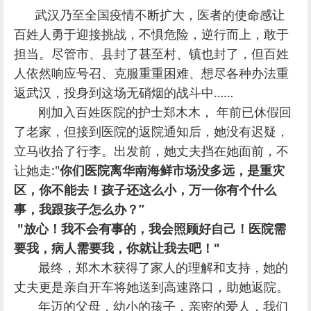
武汉乃至全国疫情不断扩大，医者的使命感让
百姓人勇于迎接挑战，不惧危险，逆行而上，敢于
担当。尽管市、县封了甚至村、镇也封了，但百姓
人依然响应号召、克服重重困难、想尽各种办法重
返武汉，投身到这场无硝烟的战斗中……
刚加入百姓医院的护士郑木木， 年前已休假回
了老家，但接到医院的返院通知后，她没有迟疑，
立马收拾了行李。出发前，她丈夫挡在她面前，不
让她走:"
你们医院离华南海鲜市场没多远，是重灾
区，你不能去！
孩子还这么小
，万一你有个什么
事，我跟孩子怎么办？”
"放心！我不会有事的，我会照顾好自己！医院需
要我，病人需要我，你就让我去吧！"
最终，郑木木获得了家人的理解和支持，她的
丈夫更是亲自开车将她送到高速路口，助她返院。
年迈的父母，幼小的孩子，亲密的爱人，我们